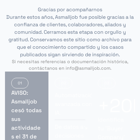
Gracias por acompañarnos
Durante estos años, Asmalljob fue posible gracias a la
confianza de clientes, colaboradores, aliados y
comunidad. Cerramos esta etapa con orgullo y
gratitud. Conservamos este sitio como archivo para
que el conocimiento compartido y los casos
publicados sigan sirviendo de inspiración.
Si necesitas referencias o documentación histórica,
contáctanos en info@asmalljob.com.
AVISO:
Automatización
+20
Asmalljob
avanzada con
cesó todas
IA.
sus
Identifica
De datos a
actividade
tu 'Buyer
decisiones
s el 31 de
Company'