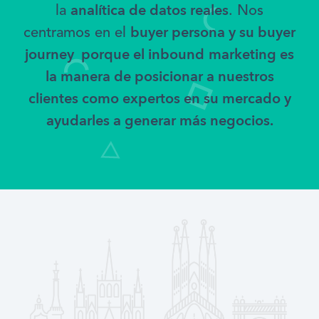
analítica de datos reales
la
. Nos
b
uyer persona
y su buyer
centramos en el
journey porque el
inbound
marketing es
la manera de posicionar a nuestros
clientes como
expertos
en su mercado y
ayudarles a
generar más negocios.