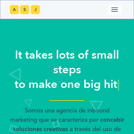
It takes lots of small
steps
to make one big hit
|
Somos una agencia de inbound
concebir
marketing que se caracteriza por
soluciones creativas
a través del uso de